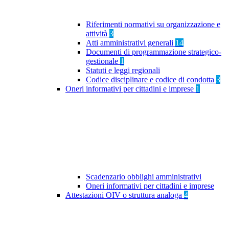
Riferimenti normativi su organizzazione e
attività
3
Atti amministrativi generali
14
Documenti di programmazione strategico-
gestionale
1
Statuti e leggi regionali
Codice disciplinare e codice di condotta
3
Oneri informativi per cittadini e imprese
1
Scadenzario obblighi amministrativi
Oneri informativi per cittadini e imprese
Attestazioni OIV o struttura analoga
4