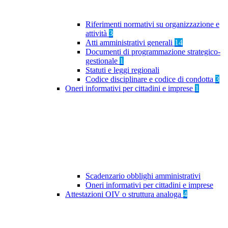
Riferimenti normativi su organizzazione e
attività
3
Atti amministrativi generali
14
Documenti di programmazione strategico-
gestionale
1
Statuti e leggi regionali
Codice disciplinare e codice di condotta
3
Oneri informativi per cittadini e imprese
1
Scadenzario obblighi amministrativi
Oneri informativi per cittadini e imprese
Attestazioni OIV o struttura analoga
4