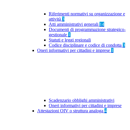
Riferimenti normativi su organizzazione e
attività
3
Atti amministrativi generali
14
Documenti di programmazione strategico-
gestionale
1
Statuti e leggi regionali
Codice disciplinare e codice di condotta
3
Oneri informativi per cittadini e imprese
1
Scadenzario obblighi amministrativi
Oneri informativi per cittadini e imprese
Attestazioni OIV o struttura analoga
4