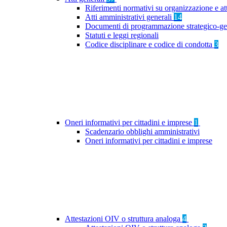
Riferimenti normativi su organizzazione e at
Atti amministrativi generali
14
Documenti di programmazione strategico-ge
Statuti e leggi regionali
Codice disciplinare e codice di condotta
3
Oneri informativi per cittadini e imprese
1
Scadenzario obblighi amministrativi
Oneri informativi per cittadini e imprese
Attestazioni OIV o struttura analoga
4