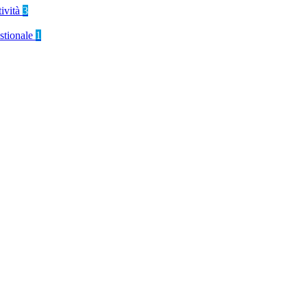
tività
3
stionale
1