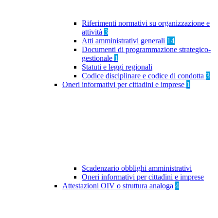
Riferimenti normativi su organizzazione e
attività
3
Atti amministrativi generali
14
Documenti di programmazione strategico-
gestionale
1
Statuti e leggi regionali
Codice disciplinare e codice di condotta
3
Oneri informativi per cittadini e imprese
1
Scadenzario obblighi amministrativi
Oneri informativi per cittadini e imprese
Attestazioni OIV o struttura analoga
4