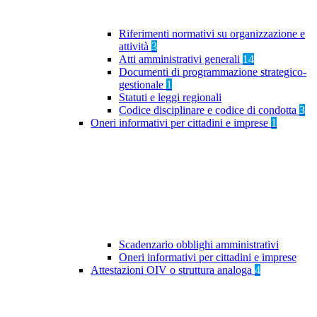
Riferimenti normativi su organizzazione e
attività
3
Atti amministrativi generali
14
Documenti di programmazione strategico-
gestionale
1
Statuti e leggi regionali
Codice disciplinare e codice di condotta
3
Oneri informativi per cittadini e imprese
1
Scadenzario obblighi amministrativi
Oneri informativi per cittadini e imprese
Attestazioni OIV o struttura analoga
4