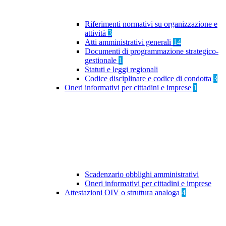
Riferimenti normativi su organizzazione e
attività
3
Atti amministrativi generali
14
Documenti di programmazione strategico-
gestionale
1
Statuti e leggi regionali
Codice disciplinare e codice di condotta
3
Oneri informativi per cittadini e imprese
1
Scadenzario obblighi amministrativi
Oneri informativi per cittadini e imprese
Attestazioni OIV o struttura analoga
4