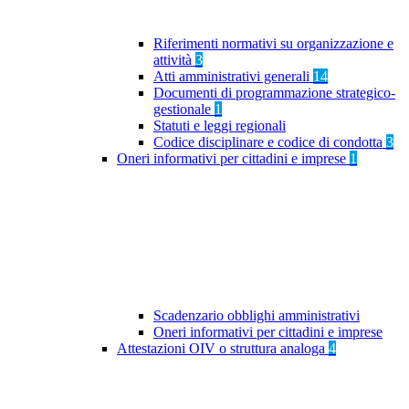
Riferimenti normativi su organizzazione e
attività
3
Atti amministrativi generali
14
Documenti di programmazione strategico-
gestionale
1
Statuti e leggi regionali
Codice disciplinare e codice di condotta
3
Oneri informativi per cittadini e imprese
1
Scadenzario obblighi amministrativi
Oneri informativi per cittadini e imprese
Attestazioni OIV o struttura analoga
4