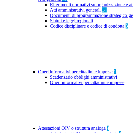
Riferimenti normativi su organizzazione e at
Atti amministrativi generali
14
Documenti di programmazione strategico-ge
Statuti e leggi regionali
Codice disciplinare e codice di condotta
3
Oneri informativi per cittadini e imprese
1
Scadenzario obblighi amministrativi
Oneri informativi per cittadini e imprese
Attestazioni OIV o struttura analoga
4