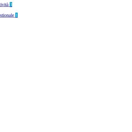
tività
3
stionale
1