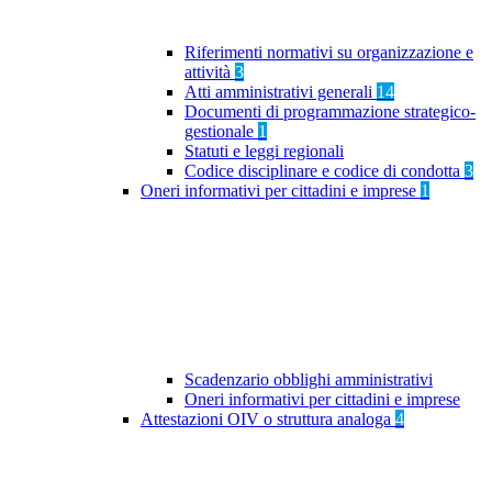
Riferimenti normativi su organizzazione e
attività
3
Atti amministrativi generali
14
Documenti di programmazione strategico-
gestionale
1
Statuti e leggi regionali
Codice disciplinare e codice di condotta
3
Oneri informativi per cittadini e imprese
1
Scadenzario obblighi amministrativi
Oneri informativi per cittadini e imprese
Attestazioni OIV o struttura analoga
4