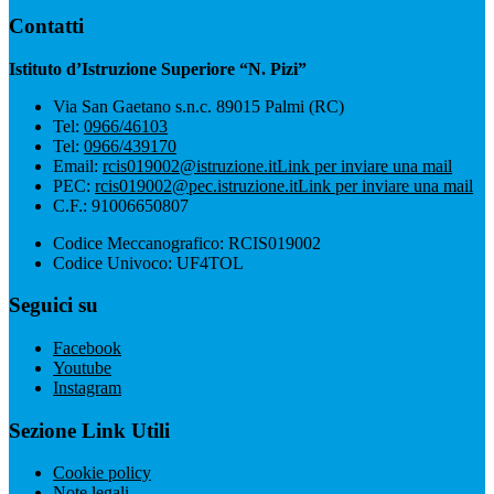
Contatti
Istituto d’Istruzione Superiore “N. Pizi”
Via San Gaetano s.n.c. 89015 Palmi (RC)
Tel:
0966/46103
Tel:
0966/439170
Email:
rcis019002@istruzione.it
Link per inviare una mail
PEC:
rcis019002@pec.istruzione.it
Link per inviare una mail
C.F.: 91006650807
Codice Meccanografico: RCIS019002
Codice Univoco: UF4TOL
Seguici su
Facebook
Youtube
Instagram
Sezione Link Utili
Cookie policy
Note legali