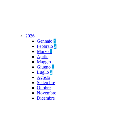
2026
Gennaio
4
Febbraio
2
Marzo
1
Aprile
Maggio
Giugno
1
Luglio
2
Agosto
Settembre
Ottobre
Novembre
Dicembre