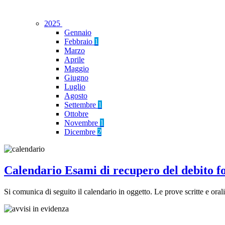
2025
Gennaio
Febbraio
1
Marzo
Aprile
Maggio
Giugno
Luglio
Agosto
Settembre
1
Ottobre
Novembre
1
Dicembre
2
Calendario Esami di recupero del debi
Si comunica di seguito il calendario in oggetto. Le prove scritte e o