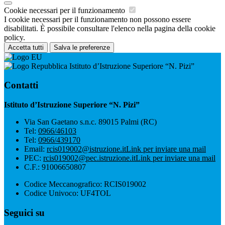
Cookie necessari per il funzionamento
I cookie necessari per il funzionamento non possono essere
disabilitati. È possibile consultare l'elenco nella pagina della cookie
policy.
Accetta tutti
Salva le preferenze
Istituto d’Istruzione Superiore “N. Pizi”
Contatti
Istituto d’Istruzione Superiore “N. Pizi”
Via San Gaetano s.n.c. 89015 Palmi (RC)
Tel:
0966/46103
Tel:
0966/439170
Email:
rcis019002@istruzione.it
Link per inviare una mail
PEC:
rcis019002@pec.istruzione.it
Link per inviare una mail
C.F.: 91006650807
Codice Meccanografico: RCIS019002
Codice Univoco: UF4TOL
Seguici su