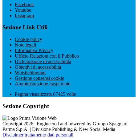
Facebook
Youtube
Instagram
Sezione Link Utili
Cookie policy
Note legali
Informativa Privacy
Ufficio Relazioni con il Pubblico
Dichiarazione di accessibilità
Obiettivi di accessibilità
Whistleblowing
Gestione consensi cookie
Amministrazione trasparente
Pagina visualizzata
67425
volte
Sezione Copyright
Copyright 2026 | Engineered and powered by Gruppo Spaggiari
Parma S.p.A. | Divisione Publishing & New Social Media
Disclaimer trattamento dati personali