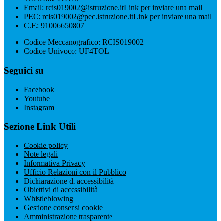
Email:
rcis019002@istruzione.it
Link per inviare una mail
PEC:
rcis019002@pec.istruzione.it
Link per inviare una mail
C.F.: 91006650807
Codice Meccanografico: RCIS019002
Codice Univoco: UF4TOL
Seguici su
Facebook
Youtube
Instagram
Sezione Link Utili
Cookie policy
Note legali
Informativa Privacy
Ufficio Relazioni con il Pubblico
Dichiarazione di accessibilità
Obiettivi di accessibilità
Whistleblowing
Gestione consensi cookie
Amministrazione trasparente