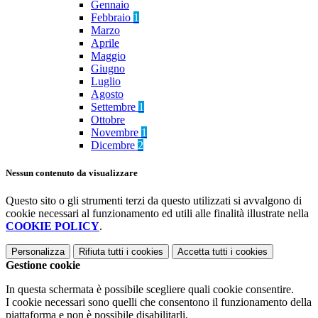
Gennaio
Febbraio
1
Marzo
Aprile
Maggio
Giugno
Luglio
Agosto
Settembre
1
Ottobre
Novembre
1
Dicembre
2
Nessun contenuto da visualizzare
Questo sito o gli strumenti terzi da questo utilizzati si avvalgono di
cookie necessari al funzionamento ed utili alle finalità illustrate nella
COOKIE POLICY
.
Personalizza
Rifiuta tutti
i cookies
Accetta tutti
i cookies
Gestione cookie
In questa schermata è possibile scegliere quali cookie consentire.
I cookie necessari sono quelli che consentono il funzionamento della
piattaforma e non è possibile disabilitarli.