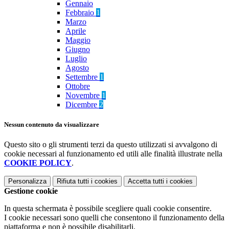
Gennaio
Febbraio
1
Marzo
Aprile
Maggio
Giugno
Luglio
Agosto
Settembre
1
Ottobre
Novembre
1
Dicembre
2
Nessun contenuto da visualizzare
Questo sito o gli strumenti terzi da questo utilizzati si avvalgono di
cookie necessari al funzionamento ed utili alle finalità illustrate nella
COOKIE POLICY
.
Personalizza
Rifiuta tutti
i cookies
Accetta tutti
i cookies
Gestione cookie
In questa schermata è possibile scegliere quali cookie consentire.
I cookie necessari sono quelli che consentono il funzionamento della
piattaforma e non è possibile disabilitarli.