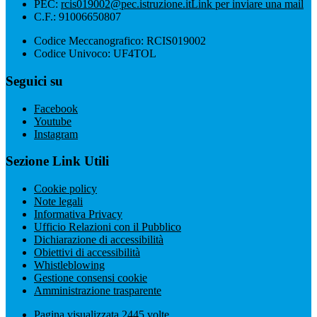
PEC:
rcis019002@pec.istruzione.it
Link per inviare una mail
C.F.: 91006650807
Codice Meccanografico: RCIS019002
Codice Univoco: UF4TOL
Seguici su
Facebook
Youtube
Instagram
Sezione Link Utili
Cookie policy
Note legali
Informativa Privacy
Ufficio Relazioni con il Pubblico
Dichiarazione di accessibilità
Obiettivi di accessibilità
Whistleblowing
Gestione consensi cookie
Amministrazione trasparente
Pagina visualizzata
2445
volte