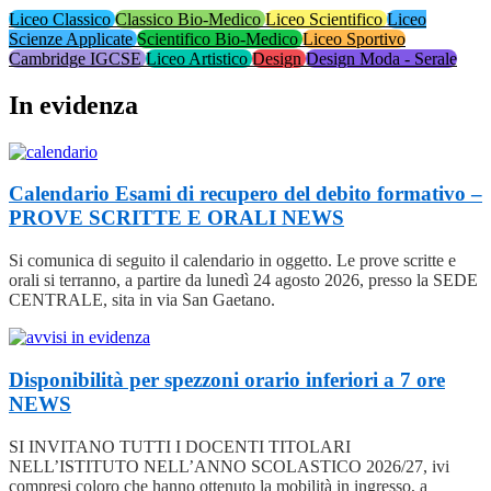
Liceo Classico
Classico Bio-Medico
Liceo Scientifico
Liceo
Scienze Applicate
Scientifico Bio-Medico
Liceo Sportivo
Cambridge IGCSE
Liceo Artistico
Design
Design Moda - Serale
In evidenza
Calendario Esami di recupero del debito formativo –
PROVE SCRITTE E ORALI
NEWS
Si comunica di seguito il calendario in oggetto. Le prove scritte e
orali si terranno, a partire da lunedì 24 agosto 2026, presso la SEDE
CENTRALE, sita in via San Gaetano.
Disponibilità per spezzoni orario inferiori a 7 ore
NEWS
SI INVITANO TUTTI I DOCENTI TITOLARI
NELL’ISTITUTO NELL’ANNO SCOLASTICO 2026/27, ivi
compresi coloro che hanno ottenuto la mobilità in ingresso, a