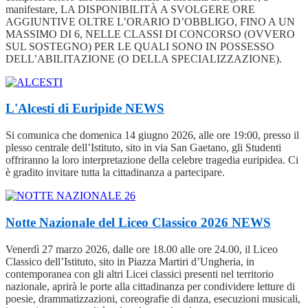
manifestare, LA DISPONIBILITÀ A SVOLGERE ORE
AGGIUNTIVE OLTRE L’ORARIO D’OBBLIGO, FINO A UN
MASSIMO DI 6, NELLE CLASSI DI CONCORSO (OVVERO
SUL SOSTEGNO) PER LE QUALI SONO IN POSSESSO
DELL’ABILITAZIONE (O DELLA SPECIALIZZAZIONE).
L'Alcesti di Euripide
NEWS
Si comunica che domenica 14 giugno 2026, alle ore 19:00, presso il
plesso centrale dell’Istituto, sito in via San Gaetano, gli Studenti
offriranno la loro interpretazione della celebre tragedia euripidea. Ci
è gradito invitare tutta la cittadinanza a partecipare.
Notte Nazionale del Liceo Classico 2026
NEWS
Venerdì 27 marzo 2026, dalle ore 18.00 alle ore 24.00, il Liceo
Classico dell’Istituto, sito in Piazza Martiri d’Ungheria, in
contemporanea con gli altri Licei classici presenti nel territorio
nazionale, aprirà le porte alla cittadinanza per condividere letture di
poesie, drammatizzazioni, coreografie di danza, esecuzioni musicali,