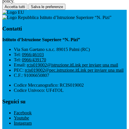
policy.
Accetta tutti
Salva le preferenze
Istituto d’Istruzione Superiore “N. Pizi”
Contatti
Istituto d’Istruzione Superiore “N. Pizi”
Via San Gaetano s.n.c. 89015 Palmi (RC)
Tel:
0966/46103
Tel:
0966/439170
Email:
rcis019002@istruzione.it
Link per inviare una mail
PEC:
rcis019002@pec.istruzione.it
Link per inviare una mail
C.F.: 91006650807
Codice Meccanografico: RCIS019002
Codice Univoco: UF4TOL
Seguici su
Facebook
Youtube
Instagram