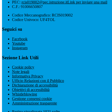
PEC:
rcis019002@pec.istruzione.it
Link per inviare una mail
C.F.: 91006650807
Codice Meccanografico: RCIS019002
Codice Univoco: UF4TOL
Seguici su
Facebook
Youtube
Instagram
Sezione Link Utili
Cookie policy
Note legali
Informativa Privacy
Ufficio Relazioni con il Pubblico
Dichiarazione di accessibilità
Obiettivi di accessibilità
Whistleblowing
Gestione consensi cookie
Amministrazione trasparente
Pagina visualizzata
1021
volte