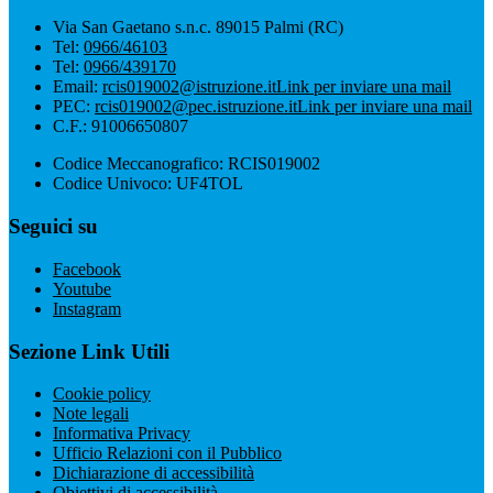
Via San Gaetano s.n.c. 89015 Palmi (RC)
Tel:
0966/46103
Tel:
0966/439170
Email:
rcis019002@istruzione.it
Link per inviare una mail
PEC:
rcis019002@pec.istruzione.it
Link per inviare una mail
C.F.: 91006650807
Codice Meccanografico: RCIS019002
Codice Univoco: UF4TOL
Seguici su
Facebook
Youtube
Instagram
Sezione Link Utili
Cookie policy
Note legali
Informativa Privacy
Ufficio Relazioni con il Pubblico
Dichiarazione di accessibilità
Obiettivi di accessibilità