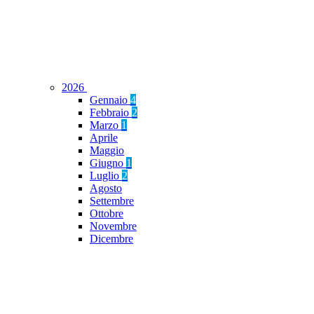
2026
Gennaio
4
Febbraio
2
Marzo
1
Aprile
Maggio
Giugno
1
Luglio
2
Agosto
Settembre
Ottobre
Novembre
Dicembre