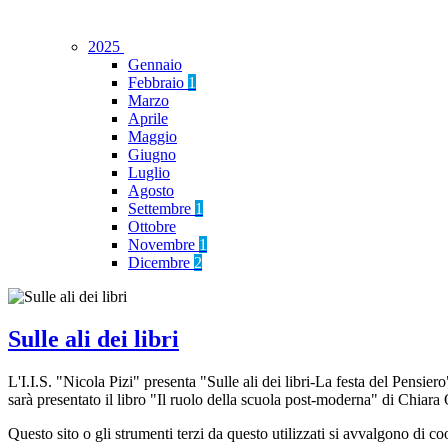
2025
Gennaio
Febbraio
1
Marzo
Aprile
Maggio
Giugno
Luglio
Agosto
Settembre
1
Ottobre
Novembre
1
Dicembre
2
Sulle ali dei libri
L'I.I.S. "Nicola Pizi" presenta "Sulle ali dei libri-La festa del Pensi
sarà presentato il libro "Il ruolo della scuola post-moderna" di Chiara
Questo sito o gli strumenti terzi da questo utilizzati si avvalgono di coo