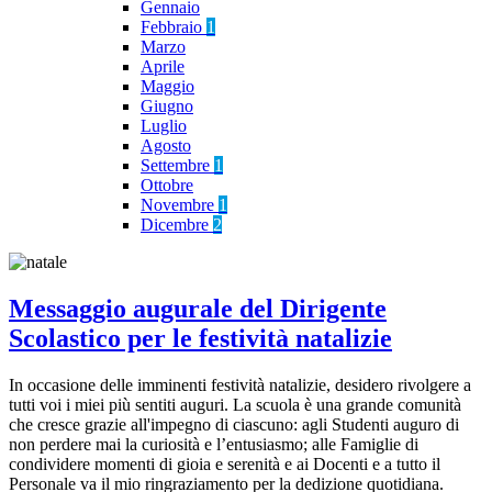
Gennaio
Febbraio
1
Marzo
Aprile
Maggio
Giugno
Luglio
Agosto
Settembre
1
Ottobre
Novembre
1
Dicembre
2
Messaggio augurale del Dirigente
Scolastico per le festività natalizie
In occasione delle imminenti festività natalizie, desidero rivolgere a
tutti voi i miei più sentiti auguri. La scuola è una grande comunità
che cresce grazie all'impegno di ciascuno: agli Studenti auguro di
non perdere mai la curiosità e l’entusiasmo; alle Famiglie di
condividere momenti di gioia e serenità e ai Docenti e a tutto il
Personale va il mio ringraziamento per la dedizione quotidiana.