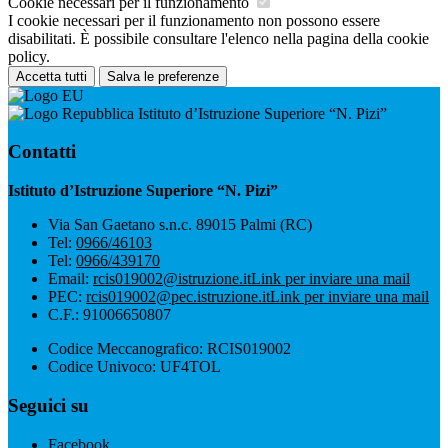
Cookie necessari per il funzionamento
I cookie necessari per il funzionamento non possono essere
disabilitati. È possibile consultare l'elenco nella pagina della cookie
policy.
Accetta tutti
Salva le preferenze
Istituto d’Istruzione Superiore “N. Pizi”
Contatti
Istituto d’Istruzione Superiore “N. Pizi”
Via San Gaetano s.n.c. 89015 Palmi (RC)
Tel:
0966/46103
Tel:
0966/439170
Email:
rcis019002@istruzione.it
Link per inviare una mail
PEC:
rcis019002@pec.istruzione.it
Link per inviare una mail
C.F.: 91006650807
Codice Meccanografico: RCIS019002
Codice Univoco: UF4TOL
Seguici su
Facebook