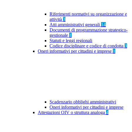
Riferimenti normativi su organizzazione e
attività
3
Atti amministrativi generali
14
Documenti di programmazione strategico-
gestionale
1
Statuti e leggi regionali
Codice disciplinare e codice di condotta
3
Oneri informativi per cittadini e imprese
1
Scadenzario obblighi amministrativi
Oneri informativi per cittadini e imprese
Attestazioni OIV o struttura analoga
4