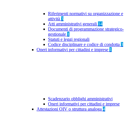
Riferimenti normativi su organizzazione e
attività
3
Atti amministrativi generali
14
Documenti di programmazione strategico-
gestionale
1
Statuti e leggi regionali
Codice disciplinare e codice di condotta
3
Oneri informativi per cittadini e imprese
1
Scadenzario obblighi amministrativi
Oneri informativi per cittadini e imprese
Attestazioni OIV o struttura analoga
4