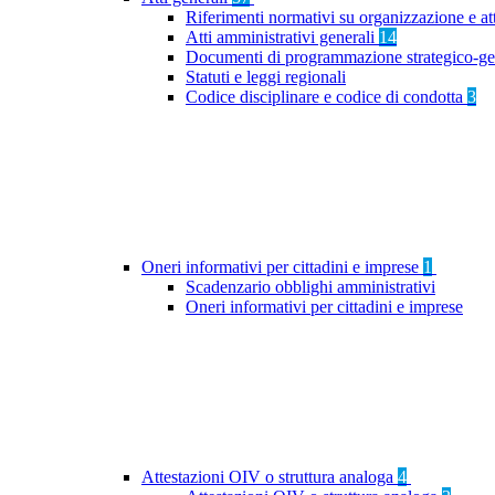
Riferimenti normativi su organizzazione e at
Atti amministrativi generali
14
Documenti di programmazione strategico-ge
Statuti e leggi regionali
Codice disciplinare e codice di condotta
3
Oneri informativi per cittadini e imprese
1
Scadenzario obblighi amministrativi
Oneri informativi per cittadini e imprese
Attestazioni OIV o struttura analoga
4