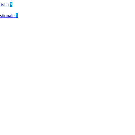
tività
3
stionale
1