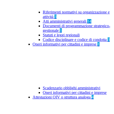
Riferimenti normativi su organizzazione e
attività
3
Atti amministrativi generali
14
Documenti di programmazione strategico-
gestionale
1
Statuti e leggi regionali
Codice disciplinare e codice di condotta
3
Oneri informativi per cittadini e imprese
1
Scadenzario obblighi amministrativi
Oneri informativi per cittadini e imprese
Attestazioni OIV o struttura analoga
4