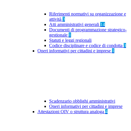
Riferimenti normativi su organizzazione e
attività
3
Atti amministrativi generali
14
Documenti di programmazione strategico-
gestionale
1
Statuti e leggi regionali
Codice disciplinare e codice di condotta
3
Oneri informativi per cittadini e imprese
1
Scadenzario obblighi amministrativi
Oneri informativi per cittadini e imprese
Attestazioni OIV o struttura analoga
4