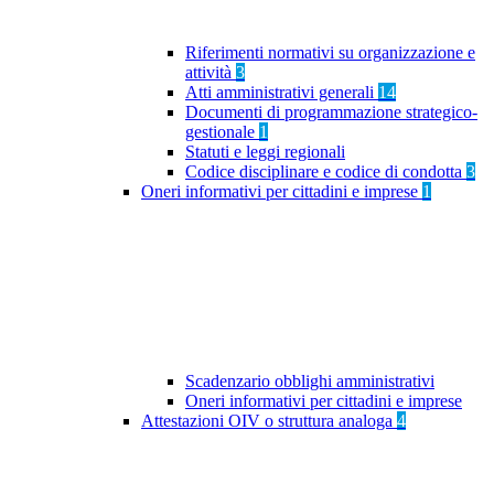
Riferimenti normativi su organizzazione e
attività
3
Atti amministrativi generali
14
Documenti di programmazione strategico-
gestionale
1
Statuti e leggi regionali
Codice disciplinare e codice di condotta
3
Oneri informativi per cittadini e imprese
1
Scadenzario obblighi amministrativi
Oneri informativi per cittadini e imprese
Attestazioni OIV o struttura analoga
4