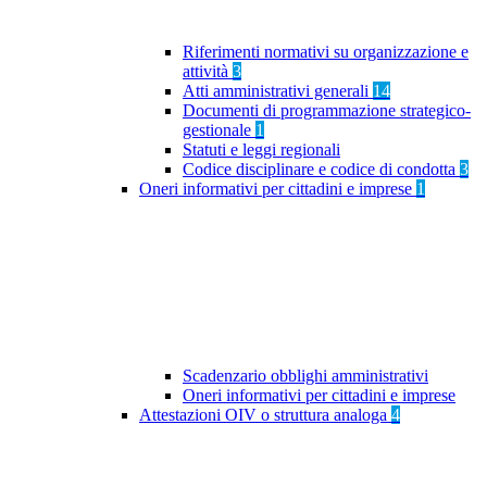
Riferimenti normativi su organizzazione e
attività
3
Atti amministrativi generali
14
Documenti di programmazione strategico-
gestionale
1
Statuti e leggi regionali
Codice disciplinare e codice di condotta
3
Oneri informativi per cittadini e imprese
1
Scadenzario obblighi amministrativi
Oneri informativi per cittadini e imprese
Attestazioni OIV o struttura analoga
4