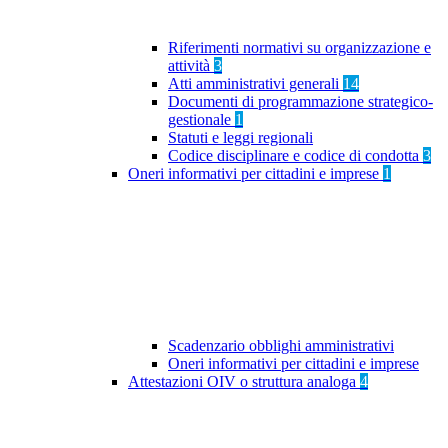
Riferimenti normativi su organizzazione e
attività
3
Atti amministrativi generali
14
Documenti di programmazione strategico-
gestionale
1
Statuti e leggi regionali
Codice disciplinare e codice di condotta
3
Oneri informativi per cittadini e imprese
1
Scadenzario obblighi amministrativi
Oneri informativi per cittadini e imprese
Attestazioni OIV o struttura analoga
4