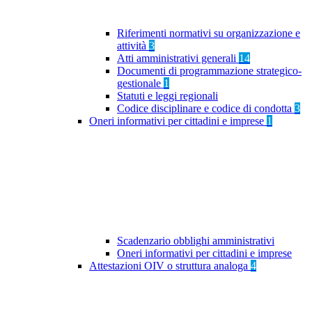
Riferimenti normativi su organizzazione e
attività
3
Atti amministrativi generali
14
Documenti di programmazione strategico-
gestionale
1
Statuti e leggi regionali
Codice disciplinare e codice di condotta
3
Oneri informativi per cittadini e imprese
1
Scadenzario obblighi amministrativi
Oneri informativi per cittadini e imprese
Attestazioni OIV o struttura analoga
4