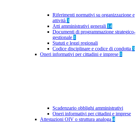
Riferimenti normativi su organizzazione e
attività
3
Atti amministrativi generali
14
Documenti di programmazione strategico-
gestionale
1
Statuti e leggi regionali
Codice disciplinare e codice di condotta
3
Oneri informativi per cittadini e imprese
1
Scadenzario obblighi amministrativi
Oneri informativi per cittadini e imprese
Attestazioni OIV o struttura analoga
4