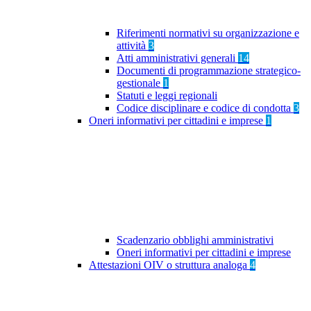
Riferimenti normativi su organizzazione e
attività
3
Atti amministrativi generali
14
Documenti di programmazione strategico-
gestionale
1
Statuti e leggi regionali
Codice disciplinare e codice di condotta
3
Oneri informativi per cittadini e imprese
1
Scadenzario obblighi amministrativi
Oneri informativi per cittadini e imprese
Attestazioni OIV o struttura analoga
4