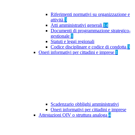
Riferimenti normativi su organizzazione e
attività
3
Atti amministrativi generali
14
Documenti di programmazione strategico-
gestionale
1
Statuti e leggi regionali
Codice disciplinare e codice di condotta
3
Oneri informativi per cittadini e imprese
1
Scadenzario obblighi amministrativi
Oneri informativi per cittadini e imprese
Attestazioni OIV o struttura analoga
4