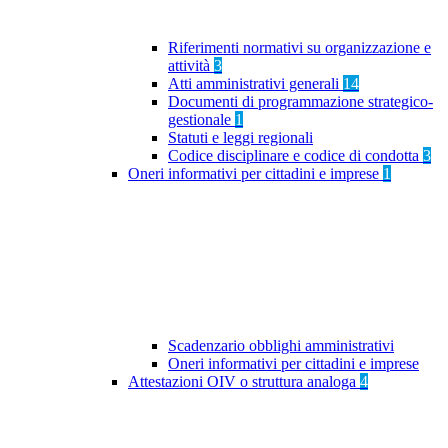
Riferimenti normativi su organizzazione e
attività
3
Atti amministrativi generali
14
Documenti di programmazione strategico-
gestionale
1
Statuti e leggi regionali
Codice disciplinare e codice di condotta
3
Oneri informativi per cittadini e imprese
1
Scadenzario obblighi amministrativi
Oneri informativi per cittadini e imprese
Attestazioni OIV o struttura analoga
4