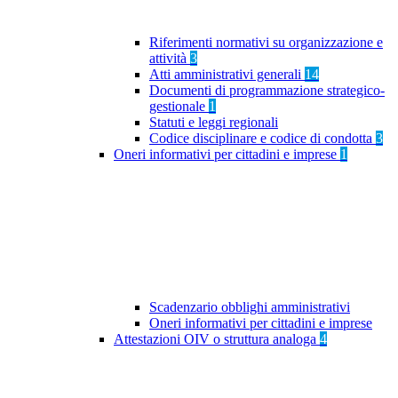
Riferimenti normativi su organizzazione e
attività
3
Atti amministrativi generali
14
Documenti di programmazione strategico-
gestionale
1
Statuti e leggi regionali
Codice disciplinare e codice di condotta
3
Oneri informativi per cittadini e imprese
1
Scadenzario obblighi amministrativi
Oneri informativi per cittadini e imprese
Attestazioni OIV o struttura analoga
4