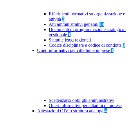
Riferimenti normativi su organizzazione e
attività
3
Atti amministrativi generali
14
Documenti di programmazione strategico-
gestionale
1
Statuti e leggi regionali
Codice disciplinare e codice di condotta
3
Oneri informativi per cittadini e imprese
1
Scadenzario obblighi amministrativi
Oneri informativi per cittadini e imprese
Attestazioni OIV o struttura analoga
4