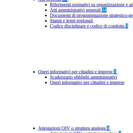
Riferimenti normativi su organizzazione e at
Atti amministrativi generali
14
Documenti di programmazione strategico-ge
Statuti e leggi regionali
Codice disciplinare e codice di condotta
3
Oneri informativi per cittadini e imprese
1
Scadenzario obblighi amministrativi
Oneri informativi per cittadini e imprese
Attestazioni OIV o struttura analoga
4