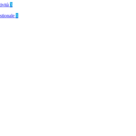
tività
3
stionale
1