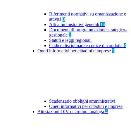
Riferimenti normativi su organizzazione e
attività
3
Atti amministrativi generali
14
Documenti di programmazione strategico-
gestionale
1
Statuti e leggi regionali
Codice disciplinare e codice di condotta
3
Oneri informativi per cittadini e imprese
1
Scadenzario obblighi amministrativi
Oneri informativi per cittadini e imprese
Attestazioni OIV o struttura analoga
4