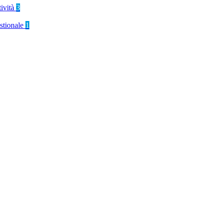
tività
3
stionale
1