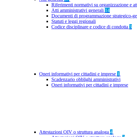
Riferimenti normativi su organizzazione e at
Atti amministrativi generali
14
Documenti di programmazione strategico-ge
Statuti e leggi regionali
Codice disciplinare e codice di condotta
3
Oneri informativi per cittadini e imprese
1
Scadenzario obblighi amministrativi
Oneri informativi per cittadini e imprese
Attestazioni OIV o struttura analoga
4