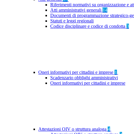
Riferimenti normativi su organizzazione e at
Atti amministrativi generali
14
Documenti di programmazione strategico-ge
Statuti e leggi regionali
Codice disciplinare e codice di condotta
3
Oneri informativi per cittadini e imprese
1
Scadenzario obblighi amministrativi
Oneri informativi per cittadini e imprese
Attestazioni OIV o struttura analoga
4