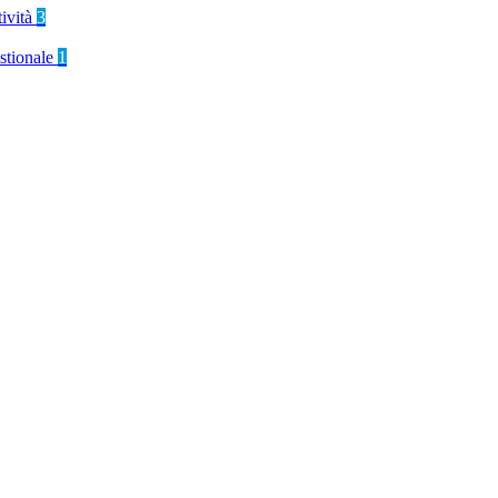
tività
3
stionale
1