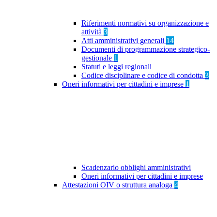
Riferimenti normativi su organizzazione e
attività
3
Atti amministrativi generali
14
Documenti di programmazione strategico-
gestionale
1
Statuti e leggi regionali
Codice disciplinare e codice di condotta
3
Oneri informativi per cittadini e imprese
1
Scadenzario obblighi amministrativi
Oneri informativi per cittadini e imprese
Attestazioni OIV o struttura analoga
4