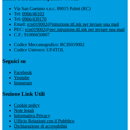
Via San Gaetano s.n.c. 89015 Palmi (RC)
Tel:
0966/46103
Tel:
0966/439170
Email:
rcis019002@istruzione.it
Link per inviare una mail
PEC:
rcis019002@pec.istruzione.it
Link per inviare una mail
C.F.: 91006650807
Codice Meccanografico: RCIS019002
Codice Univoco: UF4TOL
Seguici su
Facebook
Youtube
Instagram
Sezione Link Utili
Cookie policy
Note legali
Informativa Privacy
Ufficio Relazioni con il Pubblico
Dichiarazione di accessibilità