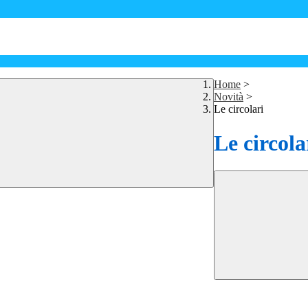
Home
>
Novità
>
Le circolari
Le circola