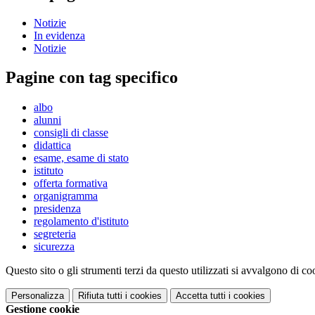
Notizie
In evidenza
Notizie
Pagine con tag specifico
albo
alunni
consigli di classe
didattica
esame, esame di stato
istituto
offerta formativa
organigramma
presidenza
regolamento d'istituto
segreteria
sicurezza
Questo sito o gli strumenti terzi da questo utilizzati si avvalgono di coo
Personalizza
Rifiuta tutti
i cookies
Accetta tutti
i cookies
Gestione cookie