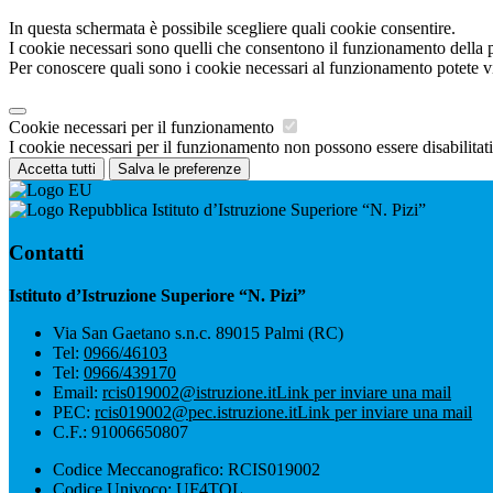
In questa schermata è possibile scegliere quali cookie consentire.
I cookie necessari sono quelli che consentono il funzionamento della pi
Per conoscere quali sono i cookie necessari al funzionamento potete v
Cookie necessari per il funzionamento
I cookie necessari per il funzionamento non possono essere disabilitati.
Accetta tutti
Salva le preferenze
Istituto d’Istruzione Superiore “N. Pizi”
Contatti
Istituto d’Istruzione Superiore “N. Pizi”
Via San Gaetano s.n.c. 89015 Palmi (RC)
Tel:
0966/46103
Tel:
0966/439170
Email:
rcis019002@istruzione.it
Link per inviare una mail
PEC:
rcis019002@pec.istruzione.it
Link per inviare una mail
C.F.: 91006650807
Codice Meccanografico: RCIS019002
Codice Univoco: UF4TOL