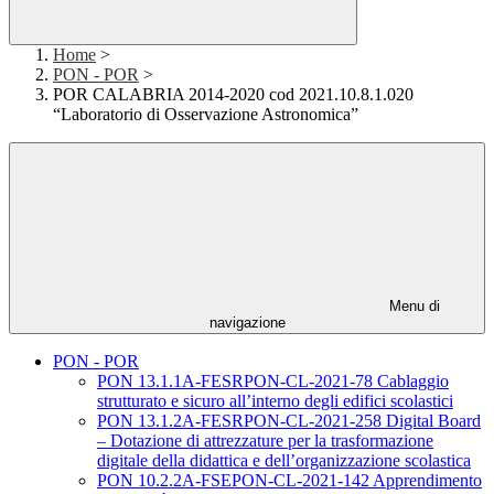
Home
>
PON - POR
>
POR CALABRIA 2014-2020 cod 2021.10.8.1.020
“Laboratorio di Osservazione Astronomica”
Menu di
navigazione
PON - POR
PON 13.1.1A-FESRPON-CL-2021-78 Cablaggio
strutturato e sicuro all’interno degli edifici scolastici
PON 13.1.2A-FESRPON-CL-2021-258 Digital Board
– Dotazione di attrezzature per la trasformazione
digitale della didattica e dell’organizzazione scolastica
PON 10.2.2A-FSEPON-CL-2021-142 Apprendimento