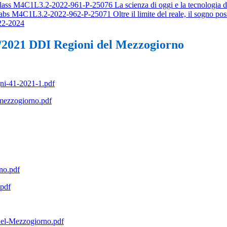
lass M4C1L3.2-2022-961-P-25076 La scienza di oggi e la tecnologia 
s M4C1L3.2-2022-962-P-25071 Oltre il limite del reale, il sogno poss
22-2024
/2021 DDI Regioni del Mezzogiorno
ni-41-2021-1.pdf
ezzogiorno.pdf
no.pdf
pdf
el-Mezzogiorno.pdf