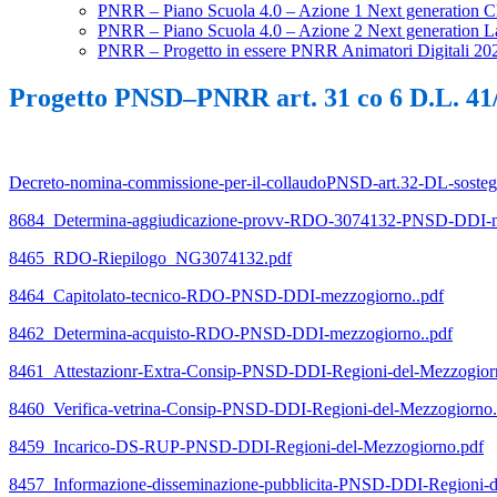
PNRR – Piano Scuola 4.0 – Azione 1 Next generation C
PNRR – Piano Scuola 4.0 – Azione 2 Next generation Lab
PNRR – Progetto in essere PNRR Animatori Digitali 20
Progetto PNSD–PNRR art. 31 co 6 D.L. 41
Decreto-nomina-commissione-per-il-collaudoPNSD-art.32-DL-sosteg
8684_Determina-aggiudicazione-provv-RDO-3074132-PNSD-DDI-m
8465_RDO-Riepilogo_NG3074132.pdf
8464_Capitolato-tecnico-RDO-PNSD-DDI-mezzogiorno..pdf
8462_Determina-acquisto-RDO-PNSD-DDI-mezzogiorno..pdf
8461_Attestazionr-Extra-Consip-PNSD-DDI-Regioni-del-Mezzogior
8460_Verifica-vetrina-Consip-PNSD-DDI-Regioni-del-Mezzogiorno.
8459_Incarico-DS-RUP-PNSD-DDI-Regioni-del-Mezzogiorno.pdf
8457_Informazione-disseminazione-pubblicita-PNSD-DDI-Regioni-d