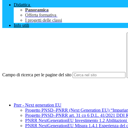
Didattica
Panoramica
Offerta formativa
I progetti delle classi
Info utili
Campo di ricerca per le pagine del sito
Pnrr - Next generation EU
Progetto PNSD–PNRR (Next Generation EU) “Impariamo c
Progetto PNSD–PNRR art. 31 co 6 D.L. 41/2021 DDI R
PNRR NextGenerationEU Investimento 1.2 Abilitazioni 
PNRR NextGenerationEU Misura 1.4.1 Esperienza del ci