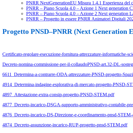
PNRR NextGenerationEU Misura 1.4.1 Esperienza del ci
PNRR – Piano Scuola 4.0 – Azione 1 Next generation C
PNRR – Piano Scuola 4.0 – Azione 2 Next generation Lab
PNRR – Progetto in essere PNRR Animatori Digitali 20
Progetto PNSD–PNRR (Next Generation EU)
Certificato-regolare-esecuzione-fornitura-attrezzature-informatiche-sci
Decreto-nomina-commissione-per-il-collaudoPNSD-art.32-DL-sosteg
6611_Determina-a-contrarre-ODA-attrezzature-PNSD-progetto-Spazi-
4914_Determina-indagine-esplorativa-di-mercato-progetto-PNSD-S
4897_Attestazione-extra-consip-progetto-PNSD-STEM.pdf
4877_Decreto-incarico-DSGA-supporto-amministrativo-contabile-p
4876_Decreto-incarico-DS-Direzione-e-coordinamento-pnsd-STEM-
4874_Decreto-assunzione-incarico-RUP-progetto-pnsd-STEM.pdf