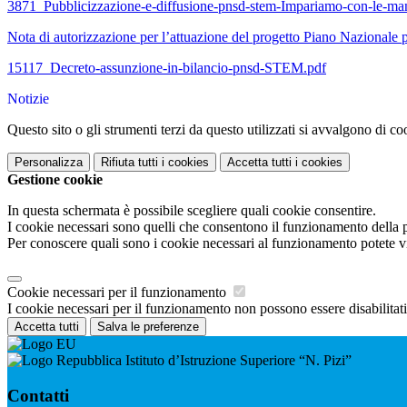
3871_Pubblicizzazione-e-diffusione-pnsd-stem-Impariamo-con-le-ma
Nota di autorizzazione per l’attuazione del progetto Piano Nazional
15117_Decreto-assunzione-in-bilancio-pnsd-STEM.pdf
Notizie
Questo sito o gli strumenti terzi da questo utilizzati si avvalgono di coo
Personalizza
Rifiuta tutti
i cookies
Accetta tutti
i cookies
Gestione cookie
In questa schermata è possibile scegliere quali cookie consentire.
I cookie necessari sono quelli che consentono il funzionamento della pi
Per conoscere quali sono i cookie necessari al funzionamento potete v
Cookie necessari per il funzionamento
I cookie necessari per il funzionamento non possono essere disabilitati.
Accetta tutti
Salva le preferenze
Istituto d’Istruzione Superiore “N. Pizi”
Contatti