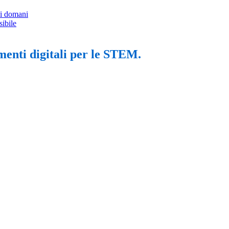
di domani
ibile
nti digitali per le STEM.