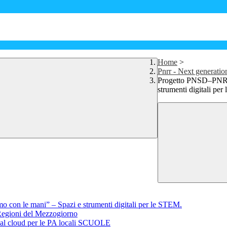
Home
>
Pnrr - Next generati
Progetto PNSD–PNRR 
strumenti digitali pe
on le mani” – Spazi e strumenti digitali per le STEM.
egioni del Mezzogiorno
al cloud per le PA locali SCUOLE