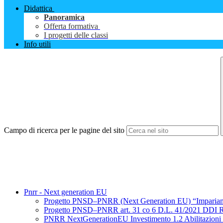
Didattica
Panoramica
Offerta formativa
I progetti delle classi
Info utili
Campo di ricerca per le pagine del sito
Pnrr - Next generation EU
Progetto PNSD–PNRR (Next Generation EU) “Impariamo c
Progetto PNSD–PNRR art. 31 co 6 D.L. 41/2021 DDI R
PNRR NextGenerationEU Investimento 1.2 Abilitazioni 