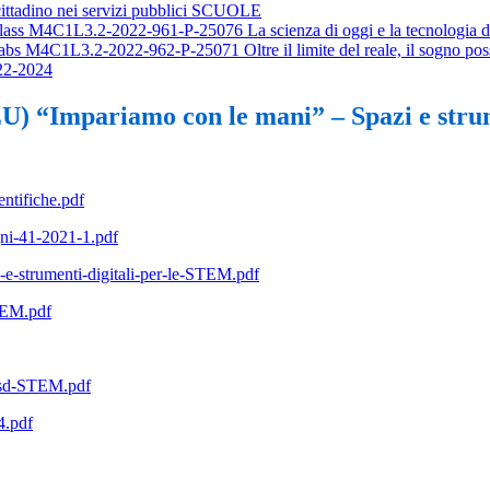
ttadino nei servizi pubblici SCUOLE
lass M4C1L3.2-2022-961-P-25076 La scienza di oggi e la tecnologia 
s M4C1L3.2-2022-962-P-25071 Oltre il limite del reale, il sogno poss
22-2024
 “Impariamo con le mani” – Spazi e strume
entifiche.pdf
ni-41-2021-1.pdf
e-strumenti-digitali-per-le-STEM.pdf
TEM.pdf
nsd-STEM.pdf
4.pdf