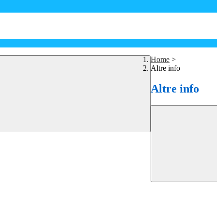
Home
>
Altre info
Altre info