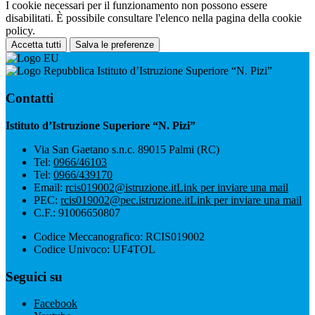
I cookie necessari per il funzionamento non possono essere
disabilitati. È possibile consultare l'elenco nella pagina della cookie
policy.
Accetta tutti
Salva le preferenze
Istituto d’Istruzione Superiore “N. Pizi”
Contatti
Istituto d’Istruzione Superiore “N. Pizi”
Via San Gaetano s.n.c. 89015 Palmi (RC)
Tel:
0966/46103
Tel:
0966/439170
Email:
rcis019002@istruzione.it
Link per inviare una mail
PEC:
rcis019002@pec.istruzione.it
Link per inviare una mail
C.F.: 91006650807
Codice Meccanografico: RCIS019002
Codice Univoco: UF4TOL
Seguici su
Facebook